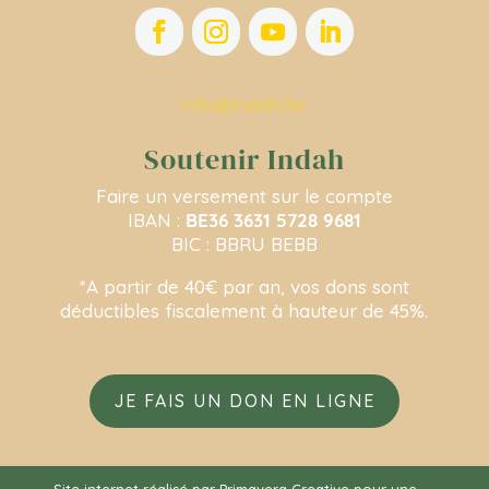
info@indah.be
Soutenir Indah
Faire un versement sur le compte
IBAN :
BE36 3631 5728 9681
BIC : BBRU BEBB
*A partir de 40€ par an, vos dons sont
déductibles fiscalement à hauteur de 45%.
JE FAIS UN DON EN LIGNE
Site internet réalisé par
Primavera Creative
pour une